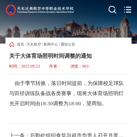


首页
/
天长航空
/
新闻中心
/
通知公告
关于大体育场照明时间调整的通知
时间：2025.09.23
作者：
浏览：963
由于季节转换，落日时间提前，为保障校足球队
与田径训练队备战各类赛事，现将大体育场照明灯
光开启时间由18:30调整为18:00，望周知。
上一条：后勤处组织食堂与超市负责人召开月度会议 部署多项服务优化举措