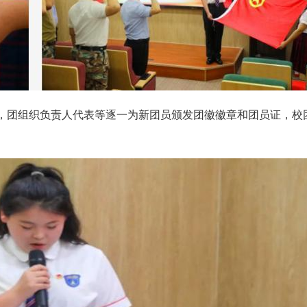
，团组织负责人代表等逐一为新团员颁发团徽徽章和团员证，校