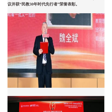
议并获
“
民教
30
年时代先行者
”
荣誉表彰。