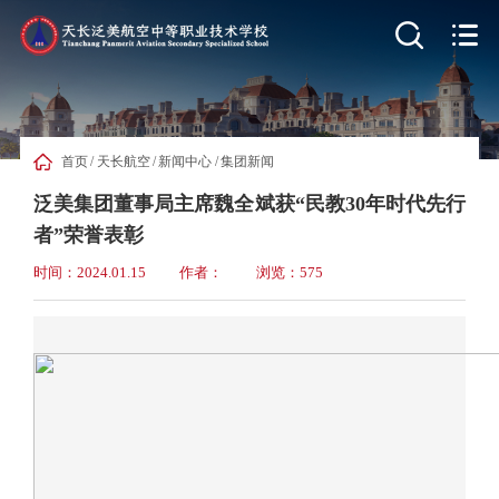


首页
/
天长航空
/
新闻中心
/
集团新闻
泛美集团董事局主席魏全斌获“民教30年时代先行
者”荣誉表彰
时间：2024.01.15
作者：
浏览：575