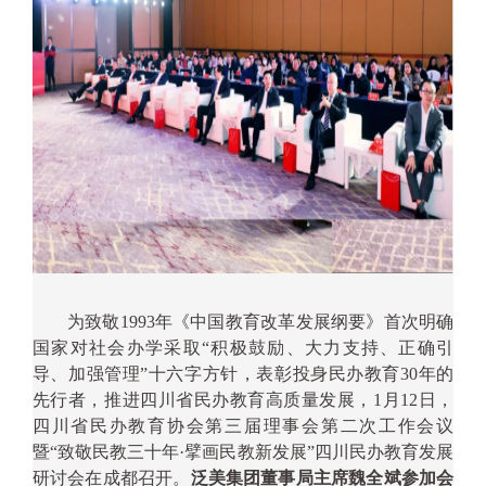
为致敬
1993
年《中国教育改革发展纲要》首次明确
国家对社会办学采取
“
积极鼓励、大力支持、正确引
导、加强管理
”
十六字方针，表彰投身民办教育
30
年的
先行者，推进四川省民办教育高质量发展，
1
月
12
日，
四川省民办教育协会第三届理事会第二次工作会议
暨
“
致敬民教三十年
·
擘画民教新发展
”
四川民办教育发展
研讨会在成都召开。
泛美集团董事局主席魏全斌参加会