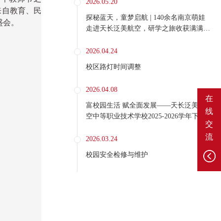
2026.05.20
来自教育、民
探秘蓝天，童梦启航 | 140余名南京萌娃
盛会。
走进天长泛美航空，研学之旅收获满满好
评
2026.04.24
校区路灯时间调整
2026.04.08
在
富校园生活 赋全面发展——天长泛美航
线
空中等职业技术学校2025-2026学年下学
交
期第二课堂正式开课
流
2026.03.24
校园安全检修与维护