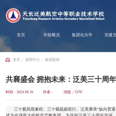
首页
学校概况
集团化办学
党建
首页
/
新闻中心
/
集团新闻
共襄盛会 拥抱未来：泛美三十周年
时间：2024.09.10
作者：
浏览：5370
三十载风雨兼程、三十载砥砺前行。泛美秉承
“
纵向贯通
成为全球最大的航空产教集团。为庆祝泛美三十周年华诞