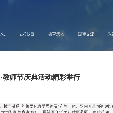
文化
法式校园
德育天地
国际交流
教
·教师节庆典活动精彩举行
、横向融通
”
的集团化办学思路及
“
产教一体、双向奔赴
”
的职教
，大力弘扬教育家精神，展望百年泛美的壮丽蓝图，值此第四