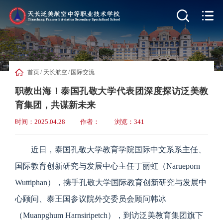


首页
/
天长航空
/
国际交流
职教出海！泰国孔敬大学代表团深度探访泛美教
育集团，共谋新未来
时间：2025.04.28
作者：
浏览：341
近日，泰国孔敬大学教育学院国际中文系系主任、
国际教育创新研究与发展中心主任丁丽虹（Narueporn
Wuttiphan），携手孔敬大学国际教育创新研究与发展中
心顾问、泰王国参议院外交委员会顾问韩冰
（Muanpghum Harnsiripetch），到访泛美教育集团旗下