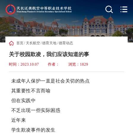


首页
/
天长航空
/
德育天地
/
德育动态
关于校园欺凌，我们应该知道的事
时间：2023.10.07
作者：
浏览：1829
未成年人保护一直是社会关切的热点
其重要性不言而喻
但在实践中
不乏出现一些实际困惑
近年来
学生欺凌事件的发生