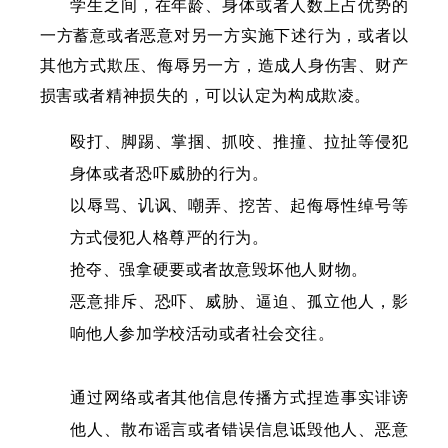
学生之间，
在年龄、身体或者人数上占优势的
一方
蓄意或者恶意对另一方实施下述行为，或者以
其他方式欺压、侮辱另一方，造成人身伤害、财产
损害或者精神损失的，可以认定为构成欺凌。
殴打、脚踢、掌掴、抓咬、推撞、拉扯等侵犯
身体或者恐吓威胁的行为。
以辱骂、讥讽、嘲弄、挖苦、起侮辱性绰号等
方式侵犯人格尊严的行为。
抢夺、强拿硬要或者故意毁坏他人财物。
恶意排斥、恐吓、威胁、逼迫、孤立他人，影
响他人参加学校活动或者社会交往。
通过网络或者其他信息传播方式捏造事实诽谤
他人、散布谣言或者错误信息诋毁他人、恶意